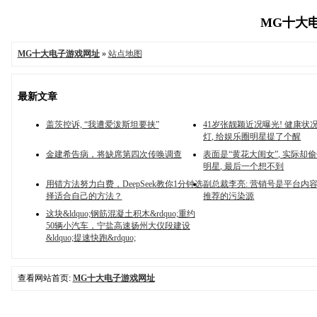
MG十大电
MG十大电子游戏网址
»
站点地图
最新文章
盖茨控诉, “我遭爱泼斯坦要挟”
41岁张靓颖近况曝光! 健康状
灯, 给娱乐圈明星提了个醒
金建希告病，将缺席第四次传唤调查
表面是“黄花大闺女”, 实际却
明星, 最后一个想不到
用错方法努力白费，DeepSeek教你1分钟选
副总裁李亮: 营销号是平台内
择适合自己的方法？
推荐的污染源
这块&ldquo;钢筋混凝土积木&rdquo;重约
50辆小汽车，宁盐高速扬州大仪段建设
&ldquo;提速快跑&rdquo;
查看网站首页:
MG十大电子游戏网址